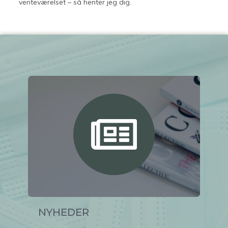
venteværelset – så henter jeg dig.
NYHEDER